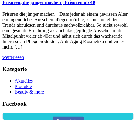
Frisuren, die jünger machen | Frisuren ab 40
Frisuren die jünger machen – Dass jeder ab einem gewissen Alter
ein jugendliches Aussehen pflegen möchte, ist anhand einiger
Trends abzulesen und durchaus nachvollziehbar. So rückt sowohl
eine gesunde Ernährung als auch das gepflegte Aussehen in den
Mittelpunkt vieler ab 40er und nährt sich durch das wachsende
Interesse an Pflegeprodukten, Anti-Aging Kosmetika und vieles
mehr. […]
weiterlesen
Kategorie
Aktuelles
Produkte
Beauty & more
Mit dem Laden des Beitrags akzeptieren Sie die Datenschutzerklärung
Facebook
von Facebook.
Mehr erfahren
Beitrag laden
Facebook-Beiträge immer entsperren